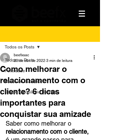
Post
Todos os Posts
beefxsac
Todos os Posts
20 de abr. de 2022
3 min de leitura
Como melhorar o
Felicidade
relacionamento com o
Rumo ao Sucesso
cliente? 6 dicas
Saúde e Equilíbrio de Vida
importantes para
conquistar sua amizade
Saber como melhorar o 
relacionamento com o cliente,
é um grande passo para 