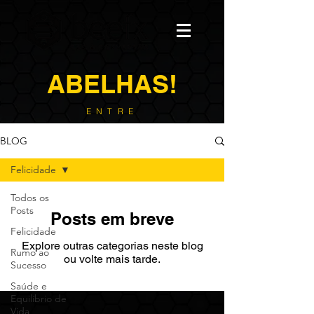
ABELHAS!
ENTRE
BLOG
Felicidade
Todos os
Posts
Posts em breve
Felicidade
Explore outras categorias neste blog
Rumo ao
ou volte mais tarde.
Sucesso
Saúde e
Equilíbrio de
Vida